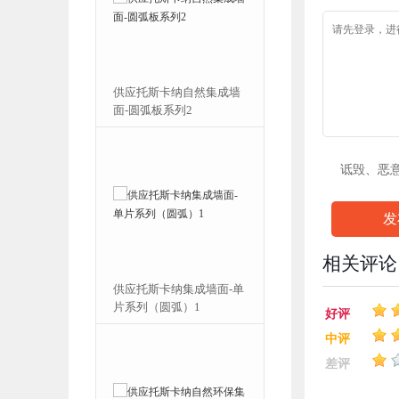
装修快速改造墙
供应托斯卡纳自然集成墙
修方案
面-圆弧板系列2
诋毁、恶
发
相关评论
餐厅护墙板快速
供应托斯卡纳集成墙面-单
片系列（圆弧）1
好评
中评
差评