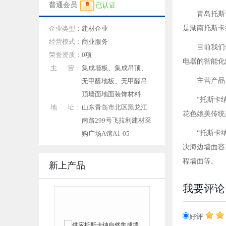
普通会员
已认证
青岛托斯
是湖南托斯卡
企业类型：
建材企业
经营模式：
商业服务
目前我们
荣誉资质：
0项
电器的智能化
主 营：
集成墙板、集成吊顶、
主营产品
无甲醛地板、无甲醛吊
顶墙面地面装饰材料
“托斯卡
地 址：
山东青岛市北区黑龙江
花色媲美传统
南路299号飞拉利建材采
“托斯卡
购广场A馆A1-05
决海边墙面容
程墙面等。
新上产品
我要评论
好评