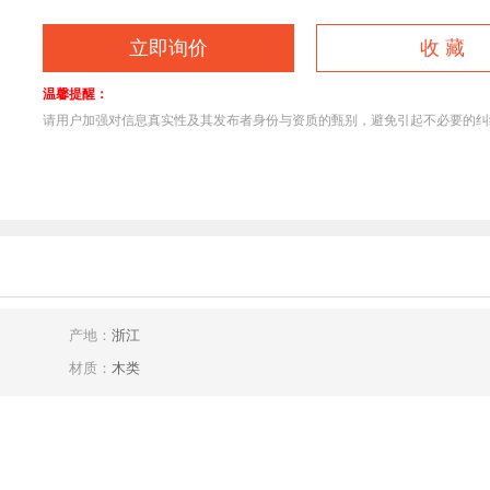
立即询价
收 藏
温馨提醒：
请用户加强对信息真实性及其发布者身份与资质的甄别，避免引起不必要的
1
产地：
浙江
材质：
木类