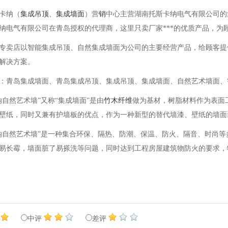
卡纳（
集成吊顶
、
集成墙面
）营
销
中心主营湖南托斯卡纳电气有限公司的
纳电气有限公司在青岛授权的代理商，这里只卖厂家***的优质产品，为
专卖店以智能集成吊顶、自然集成墙面为公司的主要经营产品，给顾客提
解决方案。
：青岛集成墙面、青岛集成吊顶、集成吊顶、集成墙面、自然艺术墙面、
纳自然艺术墙”又称“集成墙面”是由
竹木纤维
做为基材，树脂材料作为表面
壁纸，同时又兼有护墙板的优点，作为一种新型的替代墙漆、壁纸的墙面
纳自然艺术墙”是一种集合环保、隔热、防潮、保温、防火、隔音、时尚
易长霉，墙面脏了易搽洗等问题，同时达到工程房屋建筑物防火的要求，
中评
差评